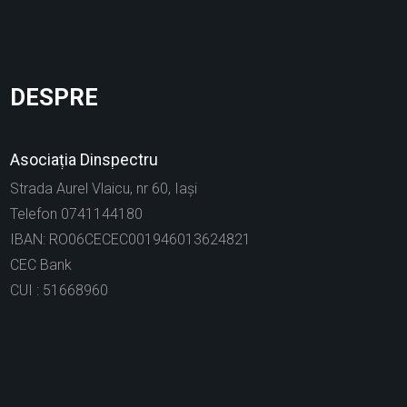
DESPRE
Asociația Dinspectru
Strada Aurel Vlaicu, nr 60, Iași
Telefon 0741144180
IBAN: RO06CECEC001946013624821
CEC Bank
CUI : 51668960