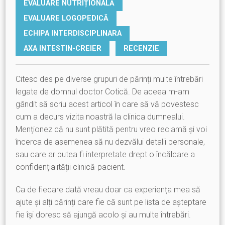
EVALUARE NUTRIȚIONALĂ
EVALUARE LOGOPEDICĂ
ECHIPA INTERDISCIPLINARA
AXA INTESTIN-CREIER
RECENZIE
Citesc des pe diverse grupuri de părinți multe întrebări
legate de domnul doctor Cotică. De aceea m-am
gândit să scriu acest articol în care să vă povestesc
cum a decurs vizita noastră la clinica dumnealui.
Menționez că nu sunt plătită pentru vreo reclamă și voi
încerca de asemenea să nu dezvălui detalii personale,
sau care ar putea fi interpretate drept o încălcare a
confidențialității clinică-pacient.
Ca de fiecare dată vreau doar ca experiența mea să
ajute și alți părinți care fie că sunt pe lista de așteptare
fie își doresc să ajungă acolo și au multe întrebări.