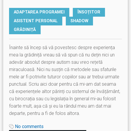
ADAPTAREA PROGRAMEI
ÎNSOȚITOR
ASISTENT PERSONAL
SHADOW
GRĂDINIȚĂ
Înainte să încep să vă povestesc despre experiența
mea la grădiniță vreau să vă spun că nu dețin nici un
adevăr absolut despre autism sau vreo rețetă
miraculoasă. Nici nu susțin că metodele sau sfaturile
mele ar fi potrivite tuturor copiilor sau ar trebui urmate
punctual. Scriu aici doar pentru că mi-am dat seama
că experiențele altor părinți cu sistemul de învățământ,
cu birocrația sau cu legislația în general mi-au folosit
foarte mult, așa că și eu la rândul meu am dat mai
departe, pentru a fi de folos altora.
No comments