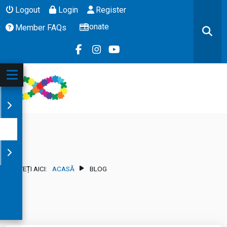
Logout
Login
Register
Donate
Member FAQs
SUNTEȚI AICI:
ACASĂ
BLOG
ZIT