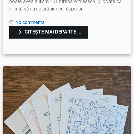
poate avea autism?” O întrebare firească. Și poate că
merită să nu ne grăbim cu răspunsul.
No comments
CITEȘTE MAI DEPARTE …