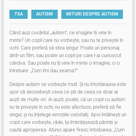
TSA
AUTISM
MITURI DESPRE AUTISM
Când auzi cuvântul „autism”, ce imagine îți vine în
minte? Un copil care nu vorbește, sau nu te privește în
ochi. Care preferă să stea singur. Poate un personaj
dintr-un film, sau poate un copil pe care l-ai cunoscut
cândva. Sau poate nu îți vine în minte o imagine, ci o
întrebare: „Cum îmi dau seama?”
Despre autism se vorbește mult. Și nu întotdeauna este
ușor să deosebești ceea ce știi de ceea ce doar ai
auzit de multe ori. Ai auzit, poate, că un copil cu autism
nu te privește în ochi, nu este afectuos, preferă să fie
singur, și nu înțelege emoțiile celorlalți. Apoi întâlnești un
copil care vorbește, râde, își îmbrățișează părinții și
caută apropierea. Atunci apare firesc întrebarea: „Cum