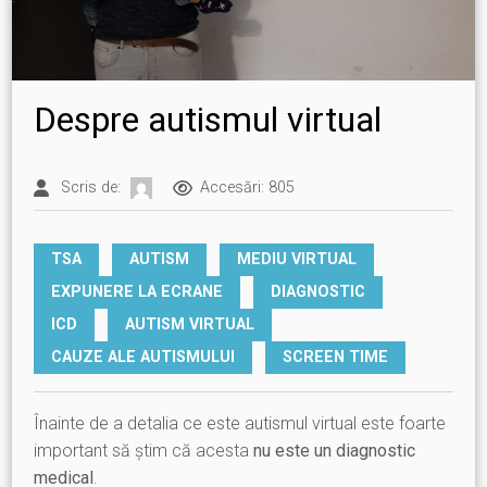
Despre autismul virtual
Scris de:
Accesări: 805
TSA
AUTISM
MEDIU VIRTUAL
EXPUNERE LA ECRANE
DIAGNOSTIC
ICD
AUTISM VIRTUAL
CAUZE ALE AUTISMULUI
SCREEN TIME
Înainte de a detalia ce este autismul virtual este foarte
important să știm că acesta
nu este un diagnostic
medical
.