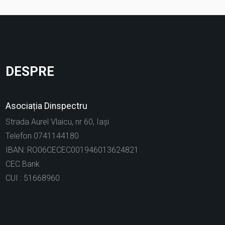
DESPRE
Asociația Dinspectru
Strada Aurel Vlaicu, nr 60, Iași
Telefon 0741144180
IBAN: RO06CECEC001946013624821
CEC Bank
CUI : 51668960