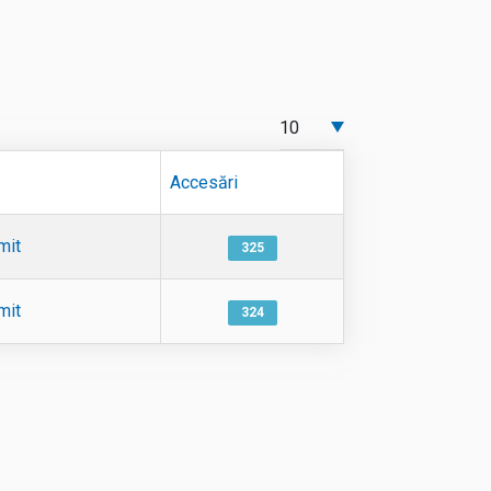
Afișare #
Accesări
mit
325
mit
324