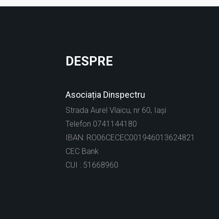
DESPRE
Asociația Dinspectru
Strada Aurel Vlaicu, nr 60, Iași
Telefon 0741144180
IBAN: RO06CECEC001946013624821
CEC Bank
CUI : 51668960