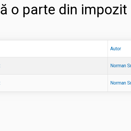
ă o parte din impozit
Autor
t
Norman S
t
Norman S