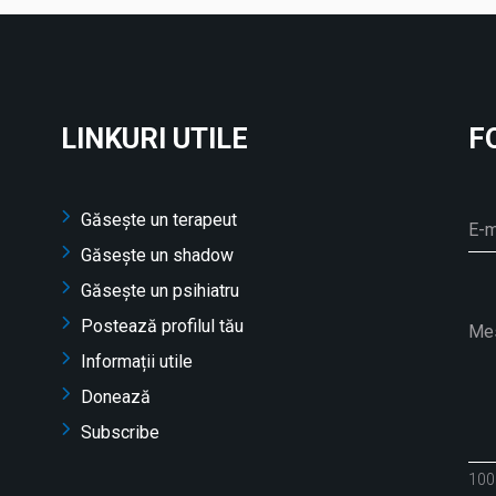
LINKURI UTILE
F
Găsește un terapeut
Găsește un shadow
Găsește un psihiatru
Postează profilul tău
Informații utile
Donează
Subscribe
100