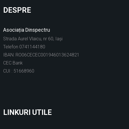
DESPRE
Asociația Dinspectru
Strada Aurel Vlaicu, nr 60, Iași
Telefon 0741144180
IBAN: RO06CECEC001946013624821
CEC Bank
CUI : 51668960
LINKURI UTILE