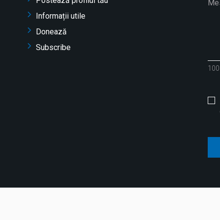
Postează profilul tău
Informații utile
Donează
Subscribe
100