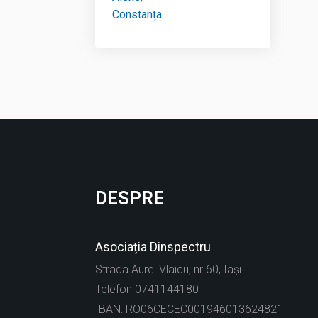
DESPRE
Asociația Dinspectru
Strada Aurel Vlaicu, nr 60, Iași
Telefon 0741144180
IBAN: RO06CECEC001946013624821