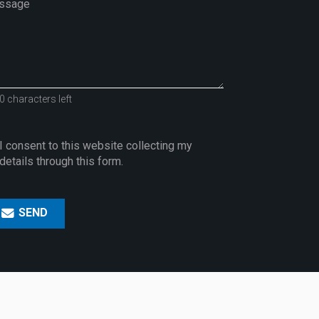
0 characters left
I consent to this website collecting my
details through this form.
SEND