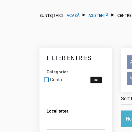
SUNTEȚI AICI:
ACASĂ
ASISTENȚĂ
CENTRE
FILTER ENTRIES
Categories
Centre
Categories
36
Localitatea
No 