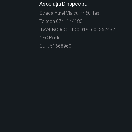
Asociația Dinspectru
Strada Aurel Vlaicu, nr 60, Iași
Telefon 0741144180
IBAN: RO06CECEC001946013624821
CEC Bank
CUI : 51668960