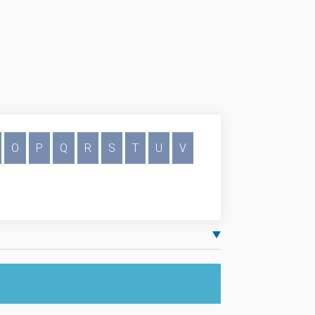
O
P
Q
R
S
T
U
V