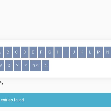
A
B
C
D
E
F
G
H
I
J
K
L
M
N
W
X
Y
Z
0-9
#
entries found.