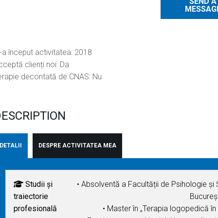
SEND A
MESSAG
-a început activitatea: 2018
ceptă clienți noi: Da
erapie decontată de CNAS: Nu
ESCRIPTION
DETALII
DESPRE ACTIVITATEA MEA
Studii și
• Absolventă a Facultății de Psihologie și Ș
traiectorie
Bucureșt
profesională
• Master în „Terapia logopedică î