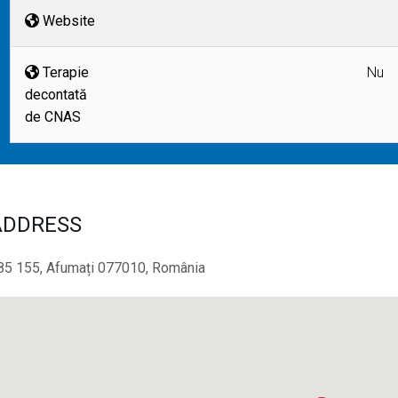
Website
Terapie
Nu
decontată
de CNAS
ADDRESS
85 155, Afumați 077010, România