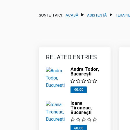
SUNTEȚI AICI:
ACASĂ
ASISTENȚĂ
TERAPI
RELATED ENTRIES
Andra Todor,
București
€0.00
Ioana
Tironeac,
București
€0.00