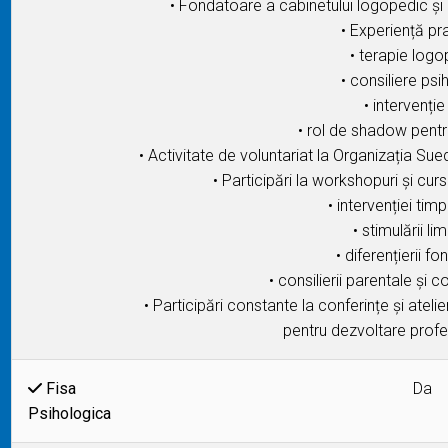
• Fondatoare a cabinetului logopedic și 
• Experiență pra
• terapie logo
• consiliere psi
• intervenți
• rol de shadow pentr
• Activitate de voluntariat la Organizația Su
• Participări la workshopuri și cur
• intervenției timp
• stimulării lim
• diferențierii f
• consilierii parentale și c
• Participări constante la conferințe și ateli
pentru dezvoltare profe
Fisa
Da
Psihologica