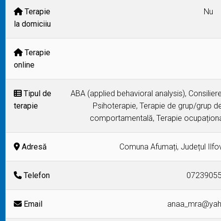
Terapie
Nu
la domiciiu
Terapie
online
Tipul de
ABA (applied behavioral analysis), Consilier
terapie
Psihoterapie, Terapie de grup/grup de 
comportamentală, Terapie ocupațională
Adresă
Comuna Afumați, Județul Ilfov,
Telefon
0723905
Email
anaa_mra@ya