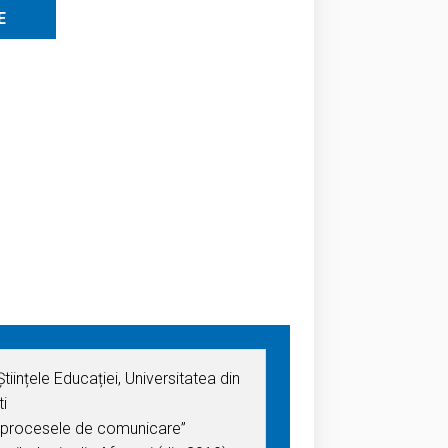
E
tiințele Educației, Universitatea din
i
n procesele de comunicare”