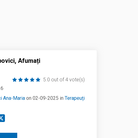
ovici, Afumați
5.0 out of 4 vote(s)
26
i Ana-Maria
on 02-09-2025 in
Terapeuți