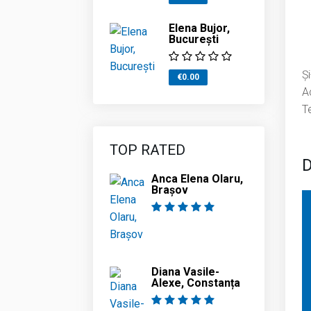
Elena Bujor,
Bucureşti
Și
€0.00
Ac
T
TOP RATED
D
Anca Elena Olaru,
Brașov
Diana Vasile-
Alexe, Constanța