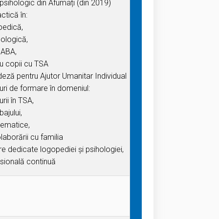
psihologic din Afumați (din 2019)
ctică în:
pedică,
hologică,
e ABA,
u copii cu TSA
edeză pentru Ajutor Umanitar Individual
suri de formare în domeniul:
urii în TSA,
bajului,
onematice,
olaborării cu familia
ere dedicate logopediei și psihologiei,
sională continuă