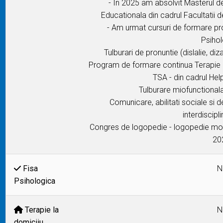
- În 2025 am absolvit Masterul de
Educationala din cadrul Facultatii d
- Am urmat cursuri de formare pr
Psihol
Tulburari de pronuntie (dislalie, diza
Program de formare continua Terapie 
TSA - din cadrul Hel
Tulburare miofunctionala
Comunicare, abilitati sociale si 
interdiscipl
Congres de logopedie - logopedie mode
20
Fisa
N
Psihologica
Terapie la
N
domiciiu