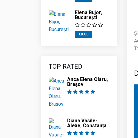
Elena Bujor,
Bucureşti
Și
€0.00
Ac
T
TOP RATED
D
Anca Elena Olaru,
Brașov
Diana Vasile-
Alexe, Constanța