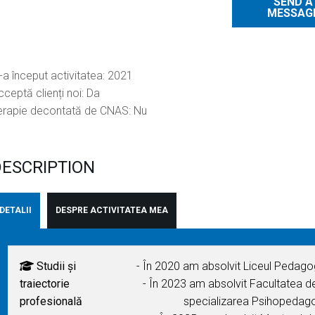
SEND A
MESSAG
-a început activitatea: 2021
ceptă clienți noi: Da
erapie decontată de CNAS: Nu
ESCRIPTION
DETALII
DESPRE ACTIVITATEA MEA
Studii și
- În 2020 am absolvit Liceul Pedag
traiectorie
- În 2023 am absolvit Facultatea de 
profesională
specializarea Psihopedagog