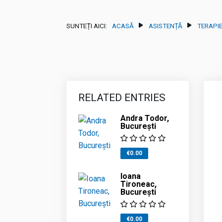
SUNTEȚI AICI:
ACASĂ
ASISTENȚĂ
TERAPI
RELATED ENTRIES
Andra Todor,
București
€0.00
Ioana
Tironeac,
București
€0.00