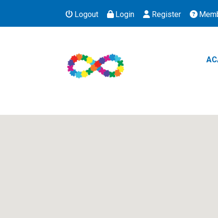
Logout
Login
Register
Memb
AC