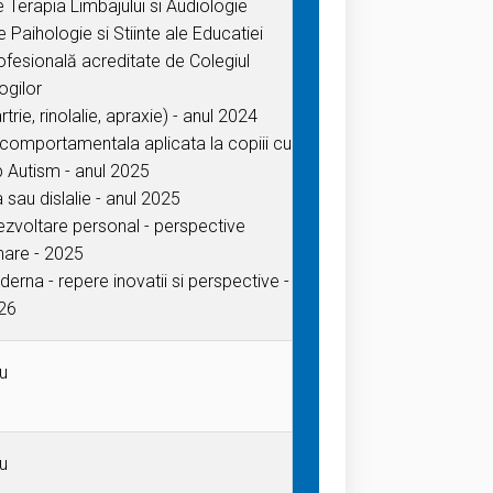
 Terapia Limbajului si Audiologie
e Paihologie si Stiinte ale Educatiei
ofesională acreditate de Colegiul
ogilor
rtrie, rinolalie, apraxie) - anul 2024
comportamentala aplicata la copiii cu
p Autism - anul 2025
 sau dislalie - anul 2025
dezvoltare personal - perspective
inare - 2025
rna - repere inovatii si perspective -
26
u
u