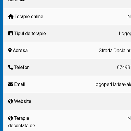
Terapie online
N
Tipul de terapie
Logo
Adresă
Strada Dacia nr
Telefon
07498
Email
logoped.larisav
Website
Terapie
N
decontată de