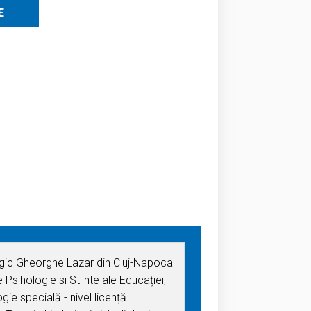
E
ogic Gheorghe Lazar din Cluj-Napoca
Psihologie si Stiinte ale Educației,
ie specială - nivel licență