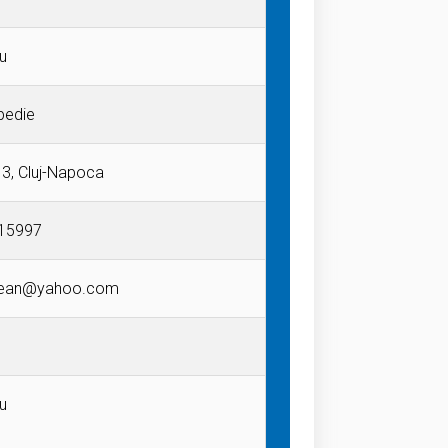
u
pedie
 3, Cluj-Napoca
15997
alean@yahoo.com
u